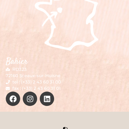
Bahier
RD323
72160 Sceaux-sur-Huisne
tel : (+33) 2 43 60 31 00
fax : (+33) 2 43 60 31 01