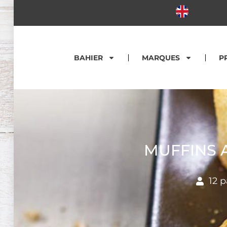
BAHIER
MARQUES
P
MUFFINS 
12 p