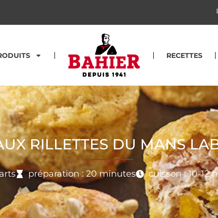
RODUITS
RECETTES
AUX RILLETTES DU MANS LA
arts
préparation : 20 minutes
cuisson : 10-12 