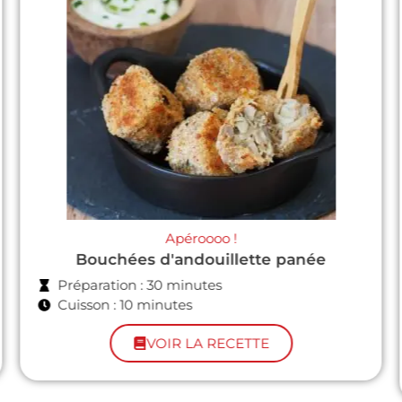
En famille
English bacon & egg muffins
Préparation : 4 heures (temps de pousse des
English muffins compris !)
Cuisson : 15 minutes
VOIR LA RECETTE