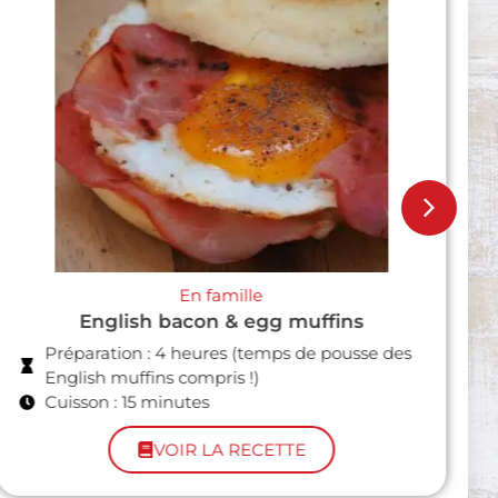
En famille
Parmentier de butternut et boudin noir
avec Jow
Préparation : 9 minutes
Cuisson : 25 minutes
VOIR LA RECETTE