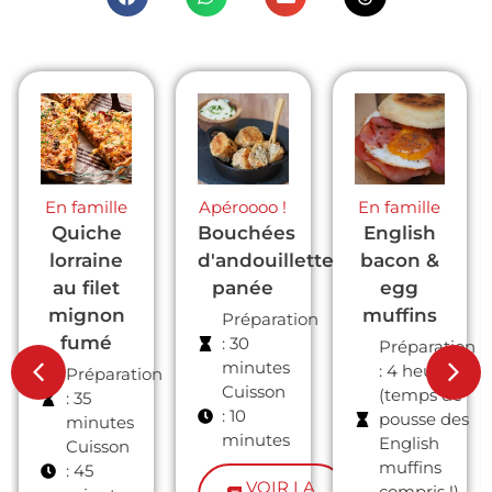
Apéroooo !
En famille
En famille
Bouchées
English
Parmentier
d'andouillette
bacon &
de
panée
egg
butternut
muffins
et
Préparation
boudin
: 30
Préparation
minutes
noir avec
: 4 heures
on
Cuisson
(temps de
Jow
: 10
pousse des
Préparation
minutes
English
: 9 minutes
muffins
Cuisson
VOIR LA
compris !)