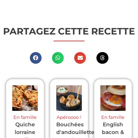
PARTAGEZ CETTE RECETTE
mille
Apéroooo !
En famille
En fami
che
Bouchées
English
Parmen
aine
d'andouillette
bacon &
de