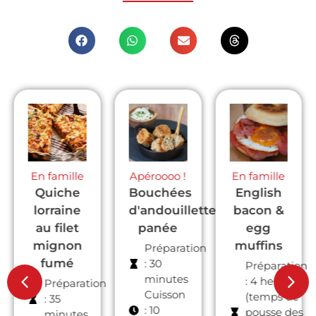
Apéroooo !
En famille
En famille
Bouchées
English
Parmentier
d'andouillette
bacon &
de
panée
egg
butternut
muffins
et
Préparation
boudin
: 30
Préparation
minutes
noir avec
: 4 heures
on
Cuisson
(temps de
Jow
: 10
pousse des