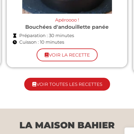
En famille
English bacon & egg muffins
Préparation : 4 heures (temps de pousse des
English muffins compris !)
Cuisson : 15 minutes
VOIR LA RECETTE
VOIR TOUTES LES RECETTES
LA MAISON BAHIER