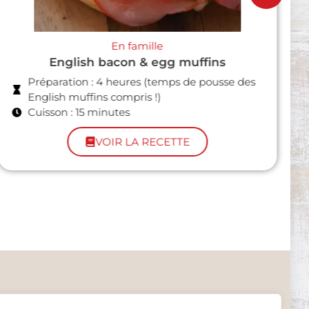
En famille
Parmentier de butternut et boudin noir
avec Jow
Préparation : 9 minutes
Cuisson : 25 minutes
VOIR LA RECETTE