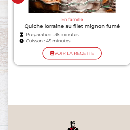
Apéroooo !
Bouchées d'andouillette panée
Préparation : 30 minutes
Cuisson : 10 minutes
VOIR LA RECETTE