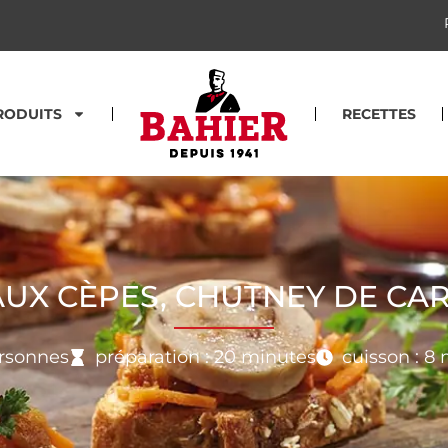
RODUITS
RECETTES
UX CÈPES, CHUTNEY DE CAR
rsonnes
préparation : 20 minutes
cuisson : 8