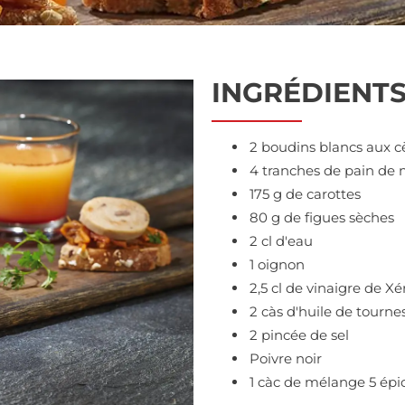
INGRÉDIENT
2 boudins blancs aux c
4 tranches de pain de 
175 g de carottes
80 g de figues sèches
2 cl d'eau
1 oignon
2,5 cl de vinaigre de Xé
2 càs d'huile de tourne
2 pincée de sel
Poivre noir
1 càc de mélange 5 épi