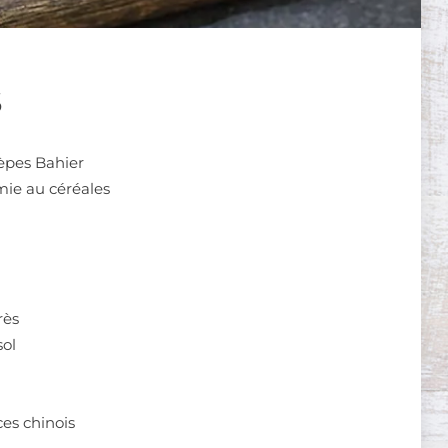
S
èpes Bahier
mie au céréales
rès
sol
ces chinois