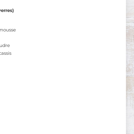
erres)
emousse
oudre
cassis