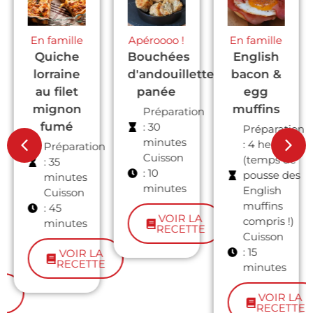
Apéroooo !
En famille
En famille
Bouchées
English
Parmentier
d'andouillette
bacon &
de
panée
egg
butternut
muffins
et
Préparation
boudin
: 30
Préparation
minutes
noir avec
: 4 heures
on
Cuisson
(temps de
Jow
: 10
pousse des
Préparation
minutes
English
: 9 minutes
muffins
Cuisson
VOIR LA
compris !)
: 25
RECETTE
Cuisson
minutes
: 15
A
TE
minutes
VOIR LA
RECETTE
VOIR LA
RECETTE